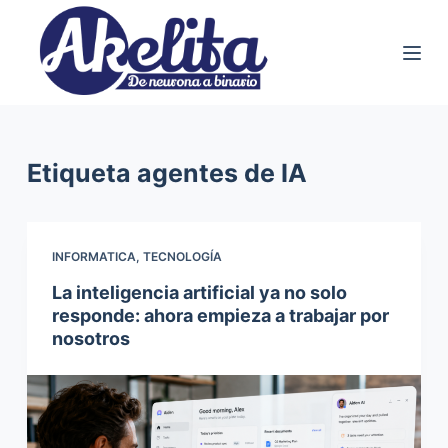
S
a
l
t
a
r
Etiqueta
agentes de IA
a
l
c
INFORMATICA
,
TECNOLOGÍA
o
La inteligencia artificial ya no solo
n
responde: ahora empieza a trabajar por
t
nosotros
e
n
i
d