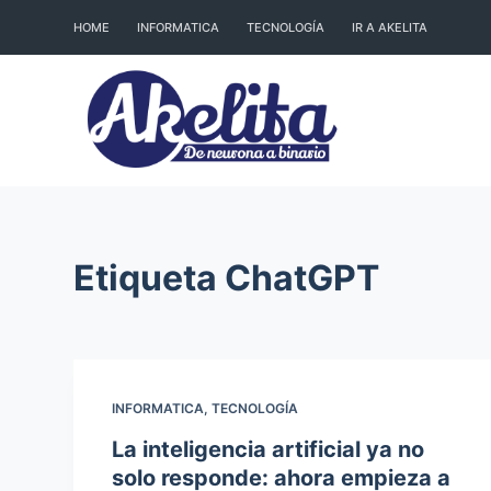
S
HOME
INFORMATICA
TECNOLOGÍA
IR A AKELITA
a
l
t
a
r
a
l
Etiqueta
ChatGPT
c
o
n
t
e
INFORMATICA
,
TECNOLOGÍA
n
La inteligencia artificial ya no
i
solo responde: ahora empieza a
d