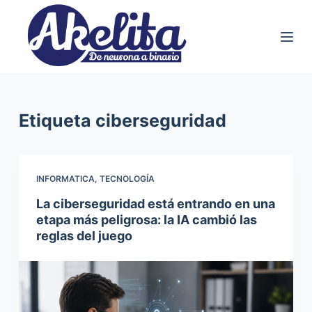
S
a
l
t
a
r
Etiqueta
ciberseguridad
a
l
c
INFORMATICA
,
TECNOLOGÍA
o
La ciberseguridad está entrando en una
n
etapa más peligrosa: la IA cambió las
t
reglas del juego
e
n
i
d