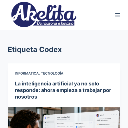
S
a
l
t
a
r
Etiqueta
Codex
a
l
c
INFORMATICA
,
TECNOLOGÍA
o
La inteligencia artificial ya no solo
n
responde: ahora empieza a trabajar por
t
nosotros
e
n
i
d