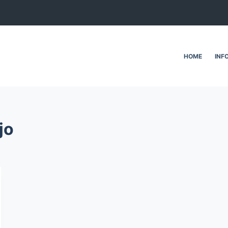
HOME
INF
jo