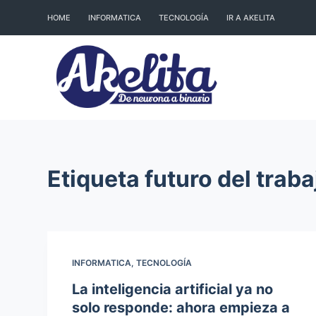
S
HOME
INFORMATICA
TECNOLOGÍA
IR A AKELITA
a
l
t
a
r
a
l
Etiqueta
futuro del traba
c
o
n
t
e
INFORMATICA
,
TECNOLOGÍA
n
La inteligencia artificial ya no
i
solo responde: ahora empieza a
d