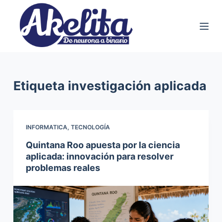
S
a
l
t
a
r
Etiqueta
investigación aplicada
a
l
c
INFORMATICA
,
TECNOLOGÍA
o
Quintana Roo apuesta por la ciencia
n
aplicada: innovación para resolver
t
problemas reales
e
n
i
d