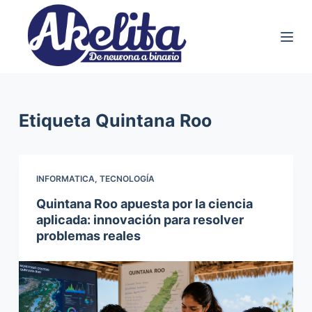
S
a
l
t
a
r
Etiqueta
Quintana Roo
a
l
c
INFORMATICA
,
TECNOLOGÍA
o
Quintana Roo apuesta por la ciencia
n
aplicada: innovación para resolver
t
problemas reales
e
n
i
d